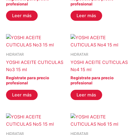
profesional
profesional
STALEKS
(253)
Leer más
Leer más
COLOR del producto
EFECTO del producto
HIDRATAR
HIDRATAR
YOSHI ACEITE CUTICULAS
YOSHI ACEITE CUTICULAS
No3 15 ml
No4 15 ml
Categorías del producto
Regístrate para precio
Regístrate para precio
profesional
profesional
Leer más
Leer más
Re-inicializar
Filtro
HIDRATAR
HIDRATAR