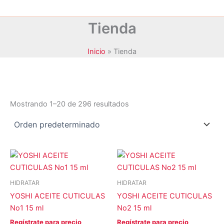
Tienda
Inicio
Tienda
Mostrando 1–20 de 296 resultados
YOSHI
JANSSEN COSMETICS
(6)
KRYOLAN
(16)
HIDRATAR
MAXYMOVA
(37)
HIDRATAR
YOSHI ACEITE CUTICULAS
YOSHI ACEITE CUTICULAS
NOYLES
(0)
No1 15 ml
No2 15 ml
PEGGY SAGE
(2255)
Regístrate para precio
Regístrate para precio